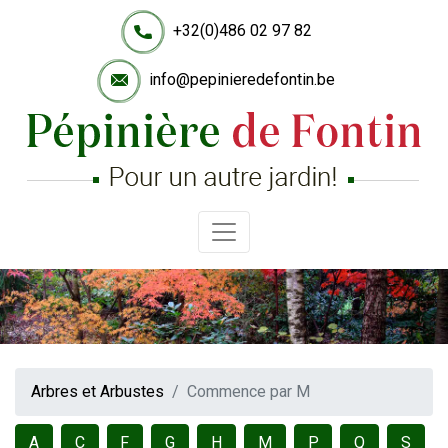
+32(0)486 02 97 82
info@pepinieredefontin.be
Accueil
Arbres
et
Arbustes
Hemerocallis
EvÃ¨nements
Contact
Arbres et Arbustes
Commence par M
A
C
F
G
H
M
P
Q
S